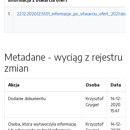
Informacja z otwarcia ofert
1
22.12.2020.12.51.01_informacje_po_otwarciu_ofert_2021.doc
Metadane - wyciąg z rejestru
zmian
Akcja
Osoba
Data
Dodanie dokumentu:
Krzysztof
14-12-
Grygiel
2020
15:47
Osoba, która wytworzyła informację
Krzysztof
14-12-