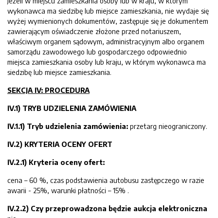
Jeżeli w miejscu zamieszkania osoby lub w kraju, w którym
wykonawca ma siedzibę lub miejsce zamieszkania, nie wydaje się
wyżej wymienionych dokumentów, zastępuje się je dokumentem
zawierającym oświadczenie złożone przed notariuszem,
właściwym organem sądowym, administracyjnym albo organem
samorządu zawodowego lub gospodarczego odpowiednio
miejsca zamieszkania osoby lub kraju, w którym wykonawca ma
siedzibę lub miejsce zamieszkania.
SEKCJA IV: PROCEDURA
IV.1) TRYB UDZIELENIA ZAMÓWIENIA
IV.1.1) Tryb udzielenia zamówienia:
przetarg nieograniczony.
IV.2) KRYTERIA OCENY OFERT
IV.2.1) Kryteria oceny ofert:
cena – 60 %, czas podstawienia autobusu zastępczego w razie
awarii - 25%, warunki płatności – 15% .
IV.2.2) Czy przeprowadzona będzie aukcja elektroniczna