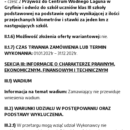
-
cześć 2
Przywóz do Centrum Wodnego Laguna w
Gryfinie i odwóz do szkół uczniów klas III szkoły
podstawowej na podstawie opłaty wynikającej z ilości
przejechanych kilometrów i stawki za jeden km
z
następujących szkół.
II.1.6) Możliwość złożenia oferty wariantowej:
nie.
II.1.7) CZAS TRWANIA ZAMÓWIENIA LUB TERMIN
WYKONANIA:
01.01.2021r – 31.12.2021r.
SEKCJA III: INFORMACJE O CHARAKTERZE PRAWNYM,
EKONOMICZNYM, FINANSOWYM I TECHNICZNYM
III.1) WADIUM
Informacja na temat wadium:
Zamawiający nie przewiduje
wniesienia wadium.
III.2) WARUNKI UDZIAŁU W POSTĘPOWANIU ORAZ
PODSTAWY WYKLUCZENIA.
III.2.1)
W przetargu mogą wziąć udział Wykonawcy nie