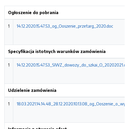
Ogłoszenie do pobrania
1
14.12.2020.15.47.53_og_Ooszenie_przetarg_2020.doc
Specyfikacja istotnych warunków zamówienia
1
14.12.2020.15.47.53_SIWZ_dowozy_do_szkai_O_20202021.do
Udzielenie zamówienia
1
18.03.2021.14.14.48_28.12.2020.10.13.08_og_Ooszenie_o_wy