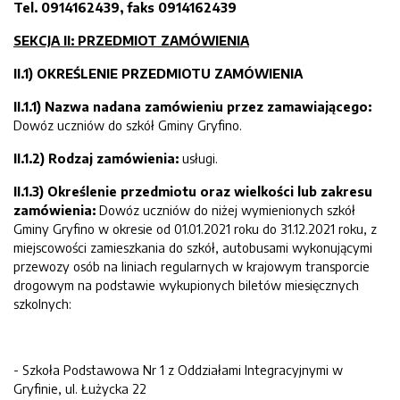
Tel. 0914162439, faks 0914162439
SEKCJA II: PRZEDMIOT ZAMÓWIENIA
II.1) OKREŚLENIE PRZEDMIOTU ZAMÓWIENIA
II.1.1) Nazwa nadana zamówieniu przez zamawiającego:
Dowóz uczniów do szkół Gminy Gryfino.
II.1.2) Rodzaj zamówienia:
usługi.
II.1.3) Określenie przedmiotu oraz wielkości lub zakresu
zamówienia:
Dowóz uczniów do niżej wymienionych szkół
Gminy Gryfino w okresie od 01.01.2021 roku do 31.12.2021 roku, z
miejscowości zamieszkania do szkół, autobusami wykonującymi
przewozy osób na liniach regularnych w krajowym transporcie
drogowym na podstawie wykupionych biletów miesięcznych
szkolnych:
- Szkoła Podstawowa Nr 1 z Oddziałami Integracyjnymi w
Gryfinie, ul. Łużycka 22